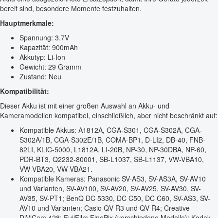
bereit sind, besondere Momente festzuhalten.
Hauptmerkmale:
Spannung: 3.7V
Kapazität: 900mAh
Akkutyp: Li-Ion
Gewicht: 29 Gramm
Zustand: Neu
Kompatibilität:
Dieser Akku ist mit einer großen Auswahl an Akku- und
Kameramodellen kompatibel, einschließlich, aber nicht beschränkt auf:
Kompatible Akkus: A1812A, CGA-S301, CGA-S302A, CGA-
S302A/1B, CGA-S302E/1B, COMA-BP1, D-LI2, DB-40, FNB-
82LI, KLIC-5000, L1812A, LI-20B, NP-30, NP-30DBA, NP-60,
PDR-BT3, Q2232-80001, SB-L1037, SB-L1137, VW-VBA10,
VW-VBA20, VW-VBA21.
Kompatible Kameras: Panasonic SV-AS3, SV-AS3A, SV-AV10
und Varianten, SV-AV100, SV-AV20, SV-AV25, SV-AV30, SV-
AV35, SV-PT1; BenQ DC 5330, DC C50, DC C60, SV-AS3, SV-
AV10 und Varianten; Casio QV-R3 und QV-R4; Creative
DiViCam 428; FujiFilm FinePix (verschiedene Modelle); Kodak