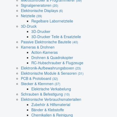
Mikrocontroller & Programmierer
(59)
Signalgeneratoren
(20)
Elektronische Displays
(6)
Netzteile
(39)
Regelbare Labornetzteile
3D-Druck
3D-Drucker
3D-Drucker Teile & Ersatzteile
Passive Elektronische Bauteile
(40)
Kameras & Drohnen
Action-Kameras
Drohnen & Quadrokopter
RC-Hubschrauber & Flugzeuge
Elektronik-Aufbewahrungsboxen
(23)
Elektronische Module & Sensoren
(31)
PCB & Protoboard
(32)
Stecker & Klemmen
(37)
Elektrische Verkabelung
Schrauben & Befestigung
(10)
Elektronische Verbrauchsmaterialien
Zubehör & Hilfsmaterial
Bänder & Klebstoffe
Chemikalien & Reinigung