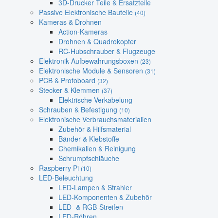
3D-Drucker Teile & Ersatzteile
Passive Elektronische Bauteile
(40)
Kameras & Drohnen
Action-Kameras
Drohnen & Quadrokopter
RC-Hubschrauber & Flugzeuge
Elektronik-Aufbewahrungsboxen
(23)
Elektronische Module & Sensoren
(31)
PCB & Protoboard
(32)
Stecker & Klemmen
(37)
Elektrische Verkabelung
Schrauben & Befestigung
(10)
Elektronische Verbrauchsmaterialien
Zubehör & Hilfsmaterial
Bänder & Klebstoffe
Chemikalien & Reinigung
Schrumpfschläuche
Raspberry Pi
(10)
LED-Beleuchtung
LED-Lampen & Strahler
LED-Komponenten & Zubehör
LED- & RGB-Streifen
LED-Röhren