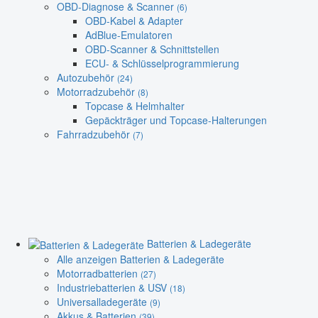
OBD-Diagnose & Scanner
(6)
OBD-Kabel & Adapter
AdBlue-Emulatoren
OBD-Scanner & Schnittstellen
ECU- & Schlüsselprogrammierung
Autozubehör
(24)
Motorradzubehör
(8)
Topcase & Helmhalter
Gepäckträger und Topcase-Halterungen
Fahrradzubehör
(7)
Batterien & Ladegeräte
Alle anzeigen Batterien & Ladegeräte
Motorradbatterien
(27)
Industriebatterien & USV
(18)
Universalladegeräte
(9)
Akkus & Batterien
(39)