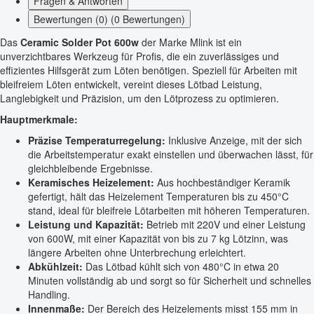
Fragen & Antworten
Bewertungen (0) (0 Bewertungen)
Das
Ceramic Solder Pot 600w
der Marke Mlink ist ein
unverzichtbares Werkzeug für Profis, die ein zuverlässiges und
effizientes Hilfsgerät zum Löten benötigen. Speziell für Arbeiten mit
bleifreiem Löten entwickelt, vereint dieses Lötbad Leistung,
Langlebigkeit und Präzision, um den Lötprozess zu optimieren.
Hauptmerkmale:
Präzise Temperaturregelung:
Inklusive Anzeige, mit der sich
die Arbeitstemperatur exakt einstellen und überwachen lässt, für
gleichbleibende Ergebnisse.
Keramisches Heizelement:
Aus hochbeständiger Keramik
gefertigt, hält das Heizelement Temperaturen bis zu 450°C
stand, ideal für bleifreie Lötarbeiten mit höheren Temperaturen.
Leistung und Kapazität:
Betrieb mit 220V und einer Leistung
von 600W, mit einer Kapazität von bis zu 7 kg Lötzinn, was
längere Arbeiten ohne Unterbrechung erleichtert.
Abkühlzeit:
Das Lötbad kühlt sich von 480°C in etwa 20
Minuten vollständig ab und sorgt so für Sicherheit und schnelles
Handling.
Innenmaße:
Der Bereich des Heizelements misst 155 mm in