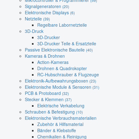
Mikrocontroller & Programmierer
(59)
Signalgeneratoren
(20)
Elektronische Displays
(6)
Netzteile
(39)
Regelbare Labornetzteile
3D-Druck
3D-Drucker
3D-Drucker Teile & Ersatzteile
Passive Elektronische Bauteile
(40)
Kameras & Drohnen
Action-Kameras
Drohnen & Quadrokopter
RC-Hubschrauber & Flugzeuge
Elektronik-Aufbewahrungsboxen
(23)
Elektronische Module & Sensoren
(31)
PCB & Protoboard
(32)
Stecker & Klemmen
(37)
Elektrische Verkabelung
Schrauben & Befestigung
(10)
Elektronische Verbrauchsmaterialien
Zubehör & Hilfsmaterial
Bänder & Klebstoffe
Chemikalien & Reinigung