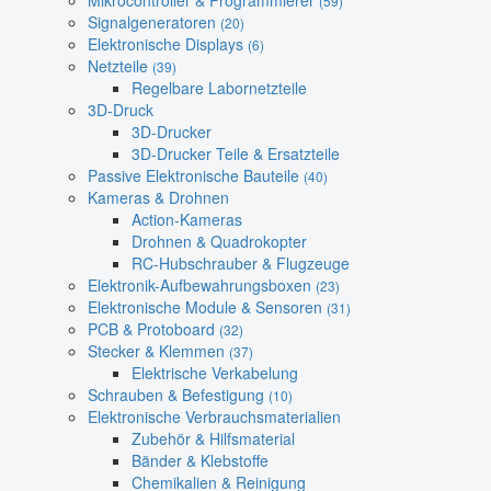
Mikrocontroller & Programmierer
(59)
Signalgeneratoren
(20)
Elektronische Displays
(6)
Netzteile
(39)
Regelbare Labornetzteile
3D-Druck
3D-Drucker
3D-Drucker Teile & Ersatzteile
Passive Elektronische Bauteile
(40)
Kameras & Drohnen
Action-Kameras
Drohnen & Quadrokopter
RC-Hubschrauber & Flugzeuge
Elektronik-Aufbewahrungsboxen
(23)
Elektronische Module & Sensoren
(31)
PCB & Protoboard
(32)
Stecker & Klemmen
(37)
Elektrische Verkabelung
Schrauben & Befestigung
(10)
Elektronische Verbrauchsmaterialien
Zubehör & Hilfsmaterial
Bänder & Klebstoffe
Chemikalien & Reinigung