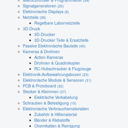
Mikrocontroller & Programmierer
(59)
Signalgeneratoren
(20)
Elektronische Displays
(6)
Netzteile
(39)
Regelbare Labornetzteile
3D-Druck
3D-Drucker
3D-Drucker Teile & Ersatzteile
Passive Elektronische Bauteile
(40)
Kameras & Drohnen
Action-Kameras
Drohnen & Quadrokopter
RC-Hubschrauber & Flugzeuge
Elektronik-Aufbewahrungsboxen
(23)
Elektronische Module & Sensoren
(31)
PCB & Protoboard
(32)
Stecker & Klemmen
(37)
Elektrische Verkabelung
Schrauben & Befestigung
(10)
Elektronische Verbrauchsmaterialien
Zubehör & Hilfsmaterial
Bänder & Klebstoffe
Chemikalien & Reinigung