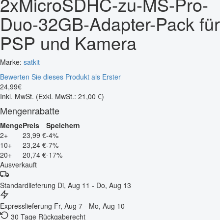
2xMicroSDHC-zu-MS-Pro-
Duo-32GB-Adapter-Pack für
PSP und Kamera
Marke:
satkit
Bewerten Sie dieses Produkt als Erster
24
,
99
€
Inkl. MwSt.
(Exkl. MwSt.: 21,00 €)
Mengenrabatte
Menge
Preis
Speichern
2+
23,99 €
-4%
10+
23,24 €
-7%
20+
20,74 €
-17%
Ausverkauft
Standardlieferung
Di, Aug 11 - Do, Aug 13
Expresslieferung
Fr, Aug 7 - Mo, Aug 10
30 Tage Rückgaberecht