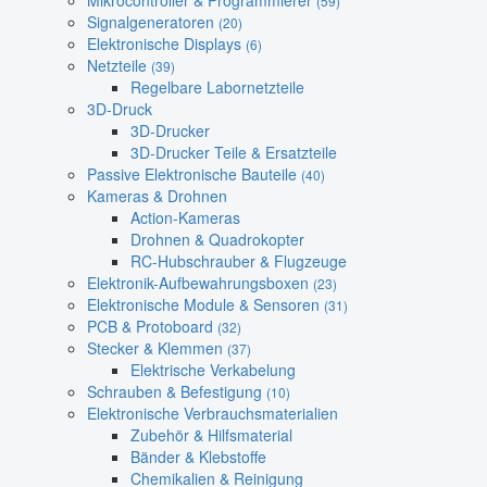
Mikrocontroller & Programmierer
(59)
Signalgeneratoren
(20)
Elektronische Displays
(6)
Netzteile
(39)
Regelbare Labornetzteile
3D-Druck
3D-Drucker
3D-Drucker Teile & Ersatzteile
Passive Elektronische Bauteile
(40)
Kameras & Drohnen
Action-Kameras
Drohnen & Quadrokopter
RC-Hubschrauber & Flugzeuge
Elektronik-Aufbewahrungsboxen
(23)
Elektronische Module & Sensoren
(31)
PCB & Protoboard
(32)
Stecker & Klemmen
(37)
Elektrische Verkabelung
Schrauben & Befestigung
(10)
Elektronische Verbrauchsmaterialien
Zubehör & Hilfsmaterial
Bänder & Klebstoffe
Chemikalien & Reinigung