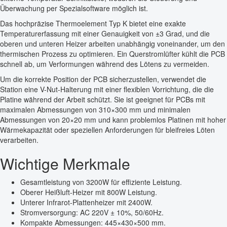
Überwachung per Spezialsoftware möglich ist.
Das hochpräzise Thermoelement Typ K bietet eine exakte
Temperaturerfassung mit einer Genauigkeit von ±3 Grad, und die
oberen und unteren Heizer arbeiten unabhängig voneinander, um den
thermischen Prozess zu optimieren. Ein Querstromlüfter kühlt die PCB
schnell ab, um Verformungen während des Lötens zu vermeiden.
Um die korrekte Position der PCB sicherzustellen, verwendet die
Station eine V-Nut-Halterung mit einer flexiblen Vorrichtung, die die
Platine während der Arbeit schützt. Sie ist geeignet für PCBs mit
maximalen Abmessungen von 310×300 mm und minimalen
Abmessungen von 20×20 mm und kann problemlos Platinen mit hoher
Wärmekapazität oder speziellen Anforderungen für bleifreies Löten
verarbeiten.
Wichtige Merkmale
Gesamtleistung von 3200W für effiziente Leistung.
Oberer Heißluft-Heizer mit 800W Leistung.
Unterer Infrarot-Plattenheizer mit 2400W.
Stromversorgung: AC 220V ± 10%, 50/60Hz.
Kompakte Abmessungen: 445×430×500 mm.