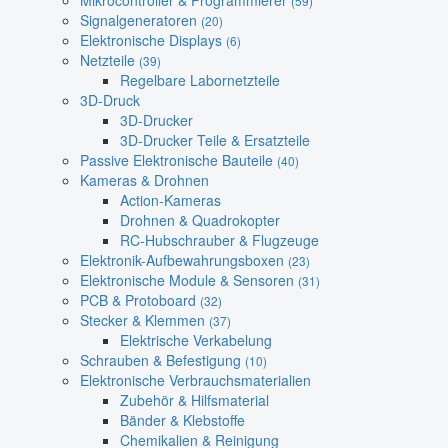
Mikrocontroller & Programmierer
(59)
Signalgeneratoren
(20)
Elektronische Displays
(6)
Netzteile
(39)
Regelbare Labornetzteile
3D-Druck
3D-Drucker
3D-Drucker Teile & Ersatzteile
Passive Elektronische Bauteile
(40)
Kameras & Drohnen
Action-Kameras
Drohnen & Quadrokopter
RC-Hubschrauber & Flugzeuge
Elektronik-Aufbewahrungsboxen
(23)
Elektronische Module & Sensoren
(31)
PCB & Protoboard
(32)
Stecker & Klemmen
(37)
Elektrische Verkabelung
Schrauben & Befestigung
(10)
Elektronische Verbrauchsmaterialien
Zubehör & Hilfsmaterial
Bänder & Klebstoffe
Chemikalien & Reinigung