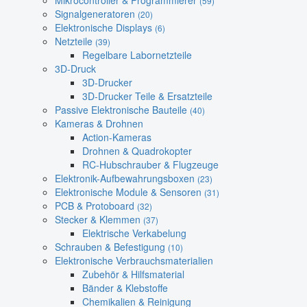
Mikrocontroller & Programmierer
(59)
Signalgeneratoren
(20)
Elektronische Displays
(6)
Netzteile
(39)
Regelbare Labornetzteile
3D-Druck
3D-Drucker
3D-Drucker Teile & Ersatzteile
Passive Elektronische Bauteile
(40)
Kameras & Drohnen
Action-Kameras
Drohnen & Quadrokopter
RC-Hubschrauber & Flugzeuge
Elektronik-Aufbewahrungsboxen
(23)
Elektronische Module & Sensoren
(31)
PCB & Protoboard
(32)
Stecker & Klemmen
(37)
Elektrische Verkabelung
Schrauben & Befestigung
(10)
Elektronische Verbrauchsmaterialien
Zubehör & Hilfsmaterial
Bänder & Klebstoffe
Chemikalien & Reinigung