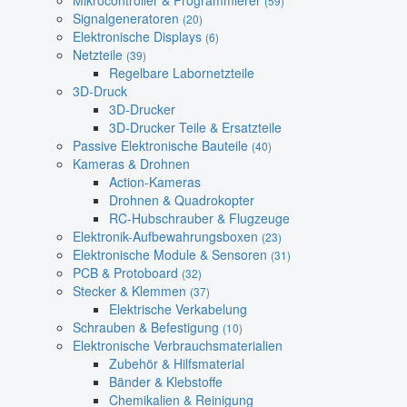
Mikrocontroller & Programmierer
(59)
Signalgeneratoren
(20)
Elektronische Displays
(6)
Netzteile
(39)
Regelbare Labornetzteile
3D-Druck
3D-Drucker
3D-Drucker Teile & Ersatzteile
Passive Elektronische Bauteile
(40)
Kameras & Drohnen
Action-Kameras
Drohnen & Quadrokopter
RC-Hubschrauber & Flugzeuge
Elektronik-Aufbewahrungsboxen
(23)
Elektronische Module & Sensoren
(31)
PCB & Protoboard
(32)
Stecker & Klemmen
(37)
Elektrische Verkabelung
Schrauben & Befestigung
(10)
Elektronische Verbrauchsmaterialien
Zubehör & Hilfsmaterial
Bänder & Klebstoffe
Chemikalien & Reinigung