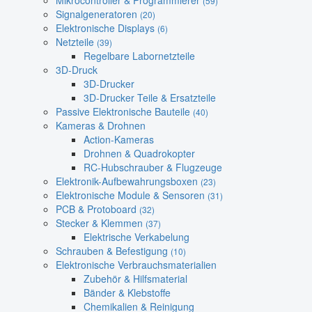
Mikrocontroller & Programmierer
(59)
Signalgeneratoren
(20)
Elektronische Displays
(6)
Netzteile
(39)
Regelbare Labornetzteile
3D-Druck
3D-Drucker
3D-Drucker Teile & Ersatzteile
Passive Elektronische Bauteile
(40)
Kameras & Drohnen
Action-Kameras
Drohnen & Quadrokopter
RC-Hubschrauber & Flugzeuge
Elektronik-Aufbewahrungsboxen
(23)
Elektronische Module & Sensoren
(31)
PCB & Protoboard
(32)
Stecker & Klemmen
(37)
Elektrische Verkabelung
Schrauben & Befestigung
(10)
Elektronische Verbrauchsmaterialien
Zubehör & Hilfsmaterial
Bänder & Klebstoffe
Chemikalien & Reinigung