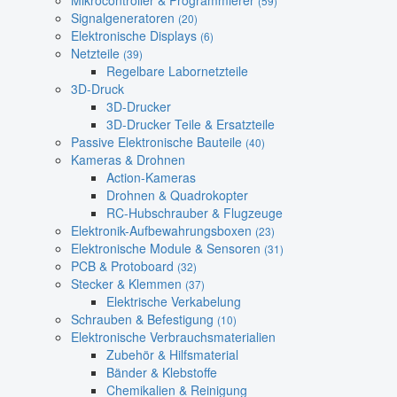
Mikrocontroller & Programmierer
(59)
Signalgeneratoren
(20)
Elektronische Displays
(6)
Netzteile
(39)
Regelbare Labornetzteile
3D-Druck
3D-Drucker
3D-Drucker Teile & Ersatzteile
Passive Elektronische Bauteile
(40)
Kameras & Drohnen
Action-Kameras
Drohnen & Quadrokopter
RC-Hubschrauber & Flugzeuge
Elektronik-Aufbewahrungsboxen
(23)
Elektronische Module & Sensoren
(31)
PCB & Protoboard
(32)
Stecker & Klemmen
(37)
Elektrische Verkabelung
Schrauben & Befestigung
(10)
Elektronische Verbrauchsmaterialien
Zubehör & Hilfsmaterial
Bänder & Klebstoffe
Chemikalien & Reinigung