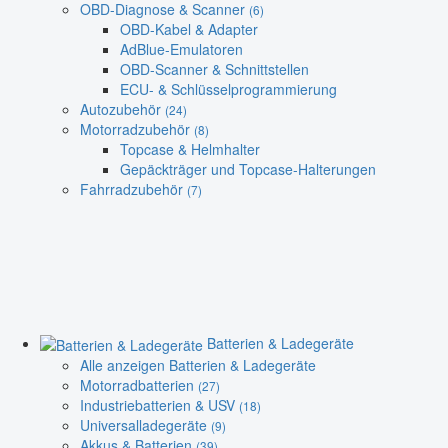
OBD-Diagnose & Scanner
(6)
OBD-Kabel & Adapter
AdBlue-Emulatoren
OBD-Scanner & Schnittstellen
ECU- & Schlüsselprogrammierung
Autozubehör
(24)
Motorradzubehör
(8)
Topcase & Helmhalter
Gepäckträger und Topcase-Halterungen
Fahrradzubehör
(7)
Batterien & Ladegeräte
Alle anzeigen Batterien & Ladegeräte
Motorradbatterien
(27)
Industriebatterien & USV
(18)
Universalladegeräte
(9)
Akkus & Batterien
(39)