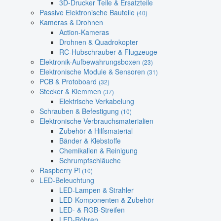
3D-Drucker Teile & Ersatzteile
Passive Elektronische Bauteile
(40)
Kameras & Drohnen
Action-Kameras
Drohnen & Quadrokopter
RC-Hubschrauber & Flugzeuge
Elektronik-Aufbewahrungsboxen
(23)
Elektronische Module & Sensoren
(31)
PCB & Protoboard
(32)
Stecker & Klemmen
(37)
Elektrische Verkabelung
Schrauben & Befestigung
(10)
Elektronische Verbrauchsmaterialien
Zubehör & Hilfsmaterial
Bänder & Klebstoffe
Chemikalien & Reinigung
Schrumpfschläuche
Raspberry Pi
(10)
LED-Beleuchtung
LED-Lampen & Strahler
LED-Komponenten & Zubehör
LED- & RGB-Streifen
LED-Röhren