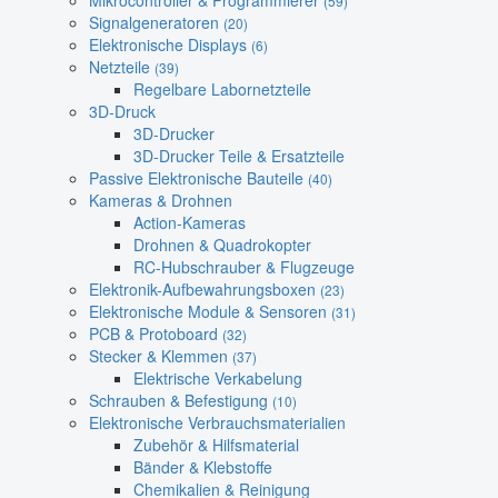
Mikrocontroller & Programmierer
(59)
Signalgeneratoren
(20)
Elektronische Displays
(6)
Netzteile
(39)
Regelbare Labornetzteile
3D-Druck
3D-Drucker
3D-Drucker Teile & Ersatzteile
Passive Elektronische Bauteile
(40)
Kameras & Drohnen
Action-Kameras
Drohnen & Quadrokopter
RC-Hubschrauber & Flugzeuge
Elektronik-Aufbewahrungsboxen
(23)
Elektronische Module & Sensoren
(31)
PCB & Protoboard
(32)
Stecker & Klemmen
(37)
Elektrische Verkabelung
Schrauben & Befestigung
(10)
Elektronische Verbrauchsmaterialien
Zubehör & Hilfsmaterial
Bänder & Klebstoffe
Chemikalien & Reinigung