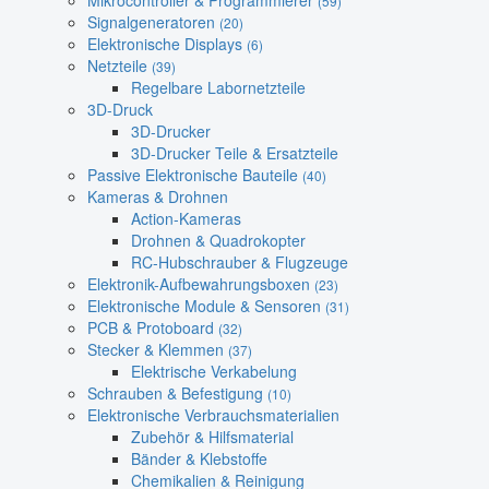
Mikrocontroller & Programmierer
(59)
Signalgeneratoren
(20)
Elektronische Displays
(6)
Netzteile
(39)
Regelbare Labornetzteile
3D-Druck
3D-Drucker
3D-Drucker Teile & Ersatzteile
Passive Elektronische Bauteile
(40)
Kameras & Drohnen
Action-Kameras
Drohnen & Quadrokopter
RC-Hubschrauber & Flugzeuge
Elektronik-Aufbewahrungsboxen
(23)
Elektronische Module & Sensoren
(31)
PCB & Protoboard
(32)
Stecker & Klemmen
(37)
Elektrische Verkabelung
Schrauben & Befestigung
(10)
Elektronische Verbrauchsmaterialien
Zubehör & Hilfsmaterial
Bänder & Klebstoffe
Chemikalien & Reinigung