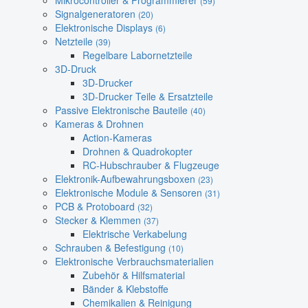
Mikrocontroller & Programmierer
(59)
Signalgeneratoren
(20)
Elektronische Displays
(6)
Netzteile
(39)
Regelbare Labornetzteile
3D-Druck
3D-Drucker
3D-Drucker Teile & Ersatzteile
Passive Elektronische Bauteile
(40)
Kameras & Drohnen
Action-Kameras
Drohnen & Quadrokopter
RC-Hubschrauber & Flugzeuge
Elektronik-Aufbewahrungsboxen
(23)
Elektronische Module & Sensoren
(31)
PCB & Protoboard
(32)
Stecker & Klemmen
(37)
Elektrische Verkabelung
Schrauben & Befestigung
(10)
Elektronische Verbrauchsmaterialien
Zubehör & Hilfsmaterial
Bänder & Klebstoffe
Chemikalien & Reinigung