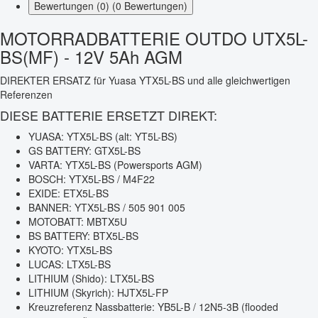
Bewertungen (0) (0 Bewertungen)
MOTORRADBATTERIE OUTDO UTX5L-
BS(MF) - 12V 5Ah AGM
DIREKTER ERSATZ für Yuasa YTX5L-BS und alle gleichwertigen
Referenzen
DIESE BATTERIE ERSETZT DIREKT:
YUASA: YTX5L-BS (alt: YT5L-BS)
GS BATTERY: GTX5L-BS
VARTA: YTX5L-BS (Powersports AGM)
BOSCH: YTX5L-BS / M4F22
EXIDE: ETX5L-BS
BANNER: YTX5L-BS / 505 901 005
MOTOBATT: MBTX5U
BS BATTERY: BTX5L-BS
KYOTO: YTX5L-BS
LUCAS: LTX5L-BS
LITHIUM (Shido): LTX5L-BS
LITHIUM (Skyrich): HJTX5L-FP
Kreuzreferenz Nassbatterie: YB5L-B / 12N5-3B (flooded