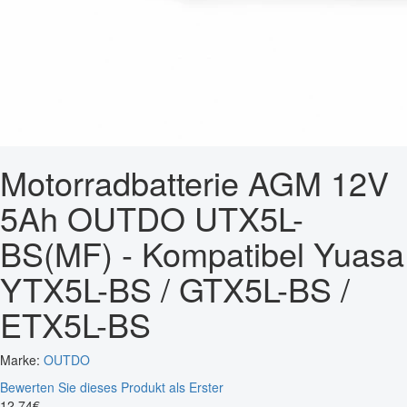
Motorradbatterie AGM 12V
5Ah OUTDO UTX5L-
BS(MF) - Kompatibel Yuasa
YTX5L-BS / GTX5L-BS /
ETX5L-BS
Marke:
OUTDO
Bewerten Sie dieses Produkt als Erster
12
,
74
€