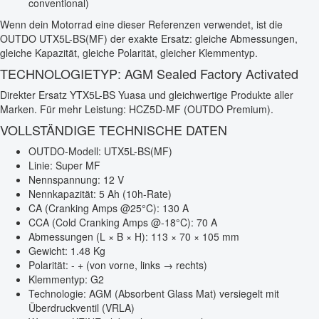
conventional)
Wenn dein Motorrad eine dieser Referenzen verwendet, ist die
OUTDO UTX5L-BS(MF) der exakte Ersatz: gleiche Abmessungen,
gleiche Kapazität, gleiche Polarität, gleicher Klemmentyp.
TECHNOLOGIETYP: AGM Sealed Factory Activated
Direkter Ersatz YTX5L-BS Yuasa und gleichwertige Produkte aller
Marken. Für mehr Leistung: HCZ5D-MF (OUTDO Premium).
VOLLSTÄNDIGE TECHNISCHE DATEN
OUTDO-Modell: UTX5L-BS(MF)
Linie: Super MF
Nennspannung: 12 V
Nennkapazität: 5 Ah (10h-Rate)
CA (Cranking Amps @25°C): 130 A
CCA (Cold Cranking Amps @-18°C): 70 A
Abmessungen (L × B × H): 113 × 70 × 105 mm
Gewicht: 1.48 Kg
Polarität: - + (von vorne, links → rechts)
Klemmentyp: G2
Technologie: AGM (Absorbent Glass Mat) versiegelt mit
Überdruckventil (VRLA)