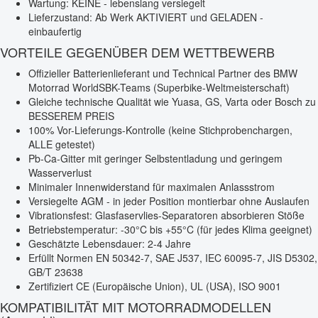
Wartung: KEINE - lebenslang versiegelt
Lieferzustand: Ab Werk AKTIVIERT und GELADEN -
einbaufertig
VORTEILE GEGENÜBER DEM WETTBEWERB
Offizieller Batterienlieferant und Technical Partner des BMW
Motorrad WorldSBK-Teams (Superbike-Weltmeisterschaft)
Gleiche technische Qualität wie Yuasa, GS, Varta oder Bosch zu
BESSEREM PREIS
100% Vor-Lieferungs-Kontrolle (keine Stichprobenchargen,
ALLE getestet)
Pb-Ca-Gitter mit geringer Selbstentladung und geringem
Wasserverlust
Minimaler Innenwiderstand für maximalen Anlassstrom
Versiegelte AGM - in jeder Position montierbar ohne Auslaufen
Vibrationsfest: Glasfaservlies-Separatoren absorbieren Stöße
Betriebstemperatur: -30°C bis +55°C (für jedes Klima geeignet)
Geschätzte Lebensdauer: 2-4 Jahre
Erfüllt Normen EN 50342-7, SAE J537, IEC 60095-7, JIS D5302,
GB/T 23638
Zertifiziert CE (Europäische Union), UL (USA), ISO 9001
KOMPATIBILITÄT MIT MOTORRADMODELLEN