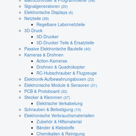
Mikrocontroller & Programmierer
(59)
Signalgeneratoren
(20)
Elektronische Displays
(6)
Netzteile
(39)
Regelbare Labornetzteile
3D-Druck
3D-Drucker
3D-Drucker Teile & Ersatzteile
Passive Elektronische Bauteile
(40)
Kameras & Drohnen
Action-Kameras
Drohnen & Quadrokopter
RC-Hubschrauber & Flugzeuge
Elektronik-Aufbewahrungsboxen
(23)
Elektronische Module & Sensoren
(31)
PCB & Protoboard
(32)
Stecker & Klemmen
(37)
Elektrische Verkabelung
Schrauben & Befestigung
(10)
Elektronische Verbrauchsmaterialien
Zubehör & Hilfsmaterial
Bänder & Klebstoffe
Chemikalien & Reinigung