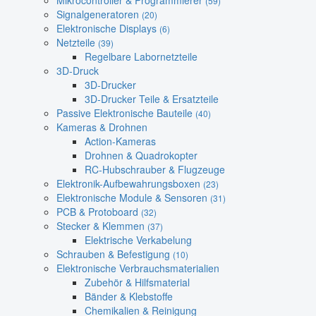
Mikrocontroller & Programmierer
(59)
Signalgeneratoren
(20)
Elektronische Displays
(6)
Netzteile
(39)
Regelbare Labornetzteile
3D-Druck
3D-Drucker
3D-Drucker Teile & Ersatzteile
Passive Elektronische Bauteile
(40)
Kameras & Drohnen
Action-Kameras
Drohnen & Quadrokopter
RC-Hubschrauber & Flugzeuge
Elektronik-Aufbewahrungsboxen
(23)
Elektronische Module & Sensoren
(31)
PCB & Protoboard
(32)
Stecker & Klemmen
(37)
Elektrische Verkabelung
Schrauben & Befestigung
(10)
Elektronische Verbrauchsmaterialien
Zubehör & Hilfsmaterial
Bänder & Klebstoffe
Chemikalien & Reinigung