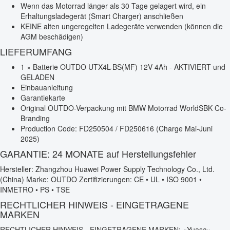
Wenn das Motorrad länger als 30 Tage gelagert wird, ein
Erhaltungsladegerät (Smart Charger) anschließen
KEINE alten ungeregelten Ladegeräte verwenden (können die
AGM beschädigen)
LIEFERUMFANG
1 × Batterie OUTDO UTX4L-BS(MF) 12V 4Ah - AKTIVIERT und
GELADEN
Einbauanleitung
Garantiekarte
Original OUTDO-Verpackung mit BMW Motorrad WorldSBK Co-
Branding
Production Code: FD250504 / FD250616 (Charge Mai-Juni
2025)
GARANTIE: 24 MONATE auf Herstellungsfehler
Hersteller: Zhangzhou Huawei Power Supply Technology Co., Ltd.
(China) Marke: OUTDO Zertifizierungen: CE • UL • ISO 9001 •
INMETRO • PS • TSE
RECHTLICHER HINWEIS - EINGETRAGENE
MARKEN
RECHTLICHER HINWEIS - EINGETRAGENE MARKEN: «Yuasa»,