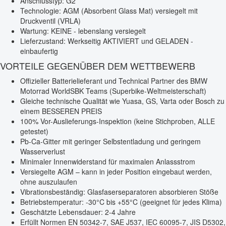
Anschlusstyp: G2
Technologie: AGM (Absorbent Glass Mat) versiegelt mit
Druckventil (VRLA)
Wartung: KEINE - lebenslang versiegelt
Lieferzustand: Werkseitig AKTIVIERT und GELADEN -
einbaufertig
VORTEILE GEGENÜBER DEM WETTBEWERB
Offizieller Batterielieferant und Technical Partner des BMW
Motorrad WorldSBK Teams (Superbike-Weltmeisterschaft)
Gleiche technische Qualität wie Yuasa, GS, Varta oder Bosch zu
einem BESSEREN PREIS
100% Vor-Auslieferungs-Inspektion (keine Stichproben, ALLE
getestet)
Pb-Ca-Gitter mit geringer Selbstentladung und geringem
Wasserverlust
Minimaler Innenwiderstand für maximalen Anlassstrom
Versiegelte AGM – kann in jeder Position eingebaut werden,
ohne auszulaufen
Vibrationsbeständig: Glasfaserseparatoren absorbieren Stöße
Betriebstemperatur: -30°C bis +55°C (geeignet für jedes Klima)
Geschätzte Lebensdauer: 2-4 Jahre
Erfüllt Normen EN 50342-7, SAE J537, IEC 60095-7, JIS D5302,