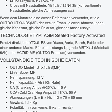
LITIO (Skyrich): HJTX5L-FP
Cross mit Nassbatterie: YB4L-B / 12N4-3B (konventionelle
Nassbatterie, gleiche Abmessungen ca.)
Wenn dein Motorrad eine dieser Referenzen verwendet, ist die
OUTDO UTX4L-BS(MF) der exakte Ersatz: gleiche Abmessungen,
gleiche Kapazität, gleiche Polarität, gleicher Anschlusstyp.
TECHNOLOGIETYP: AGM Sealed Factory Activated
Ersetzt direkt jede YTX4L-BS von Yuasa, Varta, Bosch, Exide oder
einer anderen Marke. Für ein Leistungs-Upgrade MBTX4U (Motobatt
5Ah) oder HCZ5D-MF (OUTDO Premium) verwenden.
VOLLSTÄNDIGE TECHNISCHE DATEN
OUTDO-Modell: UTX4L-BS(MF)
Linie: Super MF
Nennspannung: 12 V
Nennkapazität: 4 Ah (10h-Rate)
CA (Cranking Amps @25°C): 115 A
CCA (Cold Cranking Amps @-18°C): 50 A
Abmessungen (L × B × H): 113 × 70 × 85 mm
Gewicht: 1.14 Kg
Polarität: - + (von vorne, links → rechts)