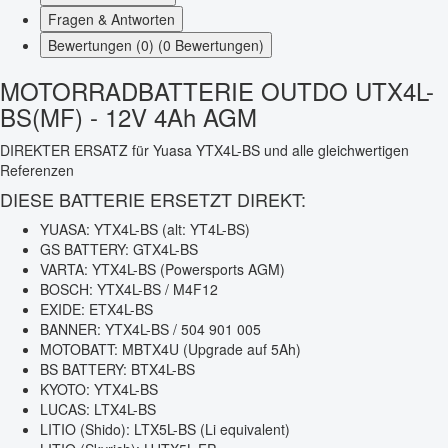
Fragen & Antworten
Bewertungen (0) (0 Bewertungen)
MOTORRADBATTERIE OUTDO UTX4L-
BS(MF) - 12V 4Ah AGM
DIREKTER ERSATZ für Yuasa YTX4L-BS und alle gleichwertigen
Referenzen
DIESE BATTERIE ERSETZT DIREKT:
YUASA: YTX4L-BS (alt: YT4L-BS)
GS BATTERY: GTX4L-BS
VARTA: YTX4L-BS (Powersports AGM)
BOSCH: YTX4L-BS / M4F12
EXIDE: ETX4L-BS
BANNER: YTX4L-BS / 504 901 005
MOTOBATT: MBTX4U (Upgrade auf 5Ah)
BS BATTERY: BTX4L-BS
KYOTO: YTX4L-BS
LUCAS: LTX4L-BS
LITIO (Shido): LTX5L-BS (Li equivalent)