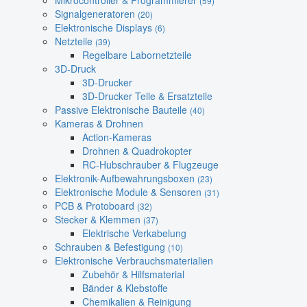
Mikrocontroller & Programmierer
(59)
Signalgeneratoren
(20)
Elektronische Displays
(6)
Netzteile
(39)
Regelbare Labornetzteile
3D-Druck
3D-Drucker
3D-Drucker Teile & Ersatzteile
Passive Elektronische Bauteile
(40)
Kameras & Drohnen
Action-Kameras
Drohnen & Quadrokopter
RC-Hubschrauber & Flugzeuge
Elektronik-Aufbewahrungsboxen
(23)
Elektronische Module & Sensoren
(31)
PCB & Protoboard
(32)
Stecker & Klemmen
(37)
Elektrische Verkabelung
Schrauben & Befestigung
(10)
Elektronische Verbrauchsmaterialien
Zubehör & Hilfsmaterial
Bänder & Klebstoffe
Chemikalien & Reinigung