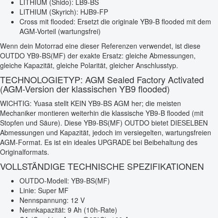
LITHIUM (Shido): LB9-BS
LITHIUM (Skyrich): HJB9-FP
Cross mit flooded: Ersetzt die originale YB9-B flooded mit dem
AGM-Vorteil (wartungsfrei)
Wenn dein Motorrad eine dieser Referenzen verwendet, ist diese
OUTDO YB9-BS(MF) der exakte Ersatz: gleiche Abmessungen,
gleiche Kapazität, gleiche Polarität, gleicher Anschlusstyp.
TECHNOLOGIETYP: AGM Sealed Factory Activated
(AGM-Version der klassischen YB9 flooded)
WICHTIG: Yuasa stellt KEIN YB9-BS AGM her; die meisten
Mechaniker montieren weiterhin die klassische YB9-B flooded (mit
Stopfen und Säure). Diese YB9-BS(MF) OUTDO bietet DIESELBEN
Abmessungen und Kapazität, jedoch im versiegelten, wartungsfreien
AGM-Format. Es ist ein ideales UPGRADE bei Beibehaltung des
Originalformats.
VOLLSTÄNDIGE TECHNISCHE SPEZIFIKATIONEN
OUTDO-Modell: YB9-BS(MF)
Linie: Super MF
Nennspannung: 12 V
Nennkapazität: 9 Ah (10h-Rate)