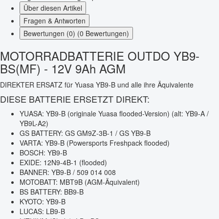
Über diesen Artikel
Fragen & Antworten
Bewertungen (0) (0 Bewertungen)
MOTORRADBATTERIE OUTDO YB9-
BS(MF) - 12V 9Ah AGM
DIREKTER ERSATZ für Yuasa YB9-B und alle ihre Äquivalente
DIESE BATTERIE ERSETZT DIREKT:
YUASA: YB9-B (originale Yuasa flooded-Version) (alt: YB9-A /
YB9L-A2)
GS BATTERY: GS GM9Z-3B-1 / GS YB9-B
VARTA: YB9-B (Powersports Freshpack flooded)
BOSCH: YB9-B
EXIDE: 12N9-4B-1 (flooded)
BANNER: YB9-B / 509 014 008
MOTOBATT: MBT9B (AGM-Äquivalent)
BS BATTERY: BB9-B
KYOTO: YB9-B
LUCAS: LB9-B