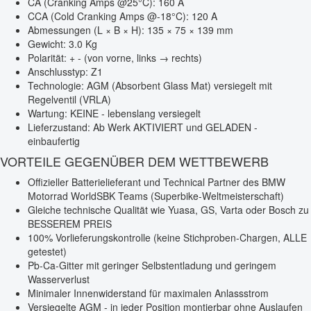
CA (Cranking Amps @25°C): 160 A
CCA (Cold Cranking Amps @-18°C): 120 A
Abmessungen (L × B × H): 135 × 75 × 139 mm
Gewicht: 3.0 Kg
Polarität: + - (von vorne, links → rechts)
Anschlusstyp: Z1
Technologie: AGM (Absorbent Glass Mat) versiegelt mit
Regelventil (VRLA)
Wartung: KEINE - lebenslang versiegelt
Lieferzustand: Ab Werk AKTIVIERT und GELADEN -
einbaufertig
VORTEILE GEGENÜBER DEM WETTBEWERB
Offizieller Batterielieferant und Technical Partner des BMW
Motorrad WorldSBK Teams (Superbike-Weltmeisterschaft)
Gleiche technische Qualität wie Yuasa, GS, Varta oder Bosch zu
BESSEREM PREIS
100% Vorlieferungskontrolle (keine Stichproben-Chargen, ALLE
getestet)
Pb-Ca-Gitter mit geringer Selbstentladung und geringem
Wasserverlust
Minimaler Innenwiderstand für maximalen Anlassstrom
Versiegelte AGM - in jeder Position montierbar ohne Auslaufen