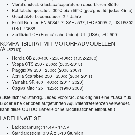
Vibrationsfest: Glasfaserseparatoren absorbieren Stöße
Betriebstemperatur: -30°C bis +55°C (geeignet für jedes Klima)
Geschätzte Lebensdauer: 2-4 Jahre
Erfüllt Normen EN 50342-7, SAE J537, IEC 60095-7, JIS D5302,
GB/T 23638
Zertifiziert CE (Europäische Union), UL (USA), ISO 9001
KOMPATIBILITÄT MIT MOTORRADMODELLEN
(Auszug)
Honda CB 250/400 - 250-400cc (1992-2008)
Vespa GTS 250 - 250cc (2005-2013)
Piaggio X9 250 - 250cc (2000-2007)
Aprilia Scarabeo 250 - 250cc (2004-2011)
Yamaha SR 400 - 400cc (2014-2020)
Cagiva Mito 125 - 125cc (1990-2008)
(Liste nicht vollständig. Jedes Motorrad, das originell eine Yuasa YB9-
B oder eine der oben aufgeführten Äquivalentreferenzen verwendet,
kann diese OUTDO-Batterie ohne Modifikationen einbauen.)
LADEHINWEISE
Ladespannung: 14.4V - 14.9V
Standardstrom: 0.9 A x 5-10 Stunden