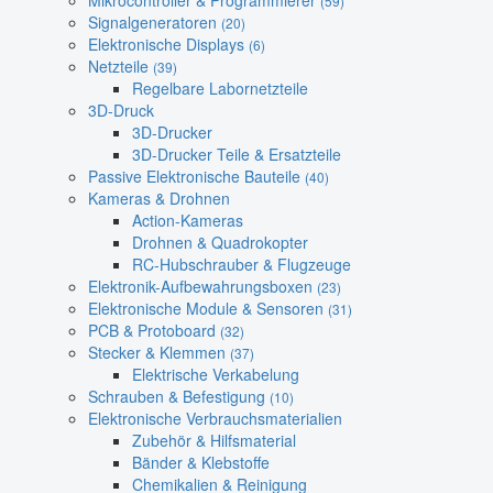
Mikrocontroller & Programmierer
(59)
Signalgeneratoren
(20)
Elektronische Displays
(6)
Netzteile
(39)
Regelbare Labornetzteile
3D-Druck
3D-Drucker
3D-Drucker Teile & Ersatzteile
Passive Elektronische Bauteile
(40)
Kameras & Drohnen
Action-Kameras
Drohnen & Quadrokopter
RC-Hubschrauber & Flugzeuge
Elektronik-Aufbewahrungsboxen
(23)
Elektronische Module & Sensoren
(31)
PCB & Protoboard
(32)
Stecker & Klemmen
(37)
Elektrische Verkabelung
Schrauben & Befestigung
(10)
Elektronische Verbrauchsmaterialien
Zubehör & Hilfsmaterial
Bänder & Klebstoffe
Chemikalien & Reinigung