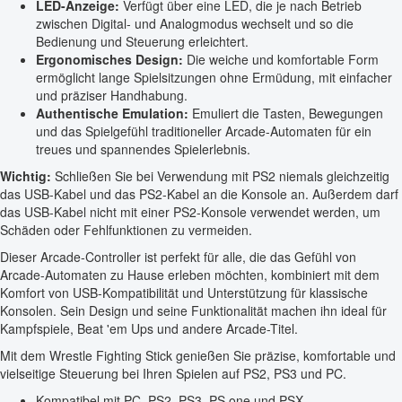
LED-Anzeige:
Verfügt über eine LED, die je nach Betrieb
zwischen Digital- und Analogmodus wechselt und so die
Bedienung und Steuerung erleichtert.
Ergonomisches Design:
Die weiche und komfortable Form
ermöglicht lange Spielsitzungen ohne Ermüdung, mit einfacher
und präziser Handhabung.
Authentische Emulation:
Emuliert die Tasten, Bewegungen
und das Spielgefühl traditioneller Arcade-Automaten für ein
treues und spannendes Spielerlebnis.
Wichtig:
Schließen Sie bei Verwendung mit PS2 niemals gleichzeitig
das USB-Kabel und das PS2-Kabel an die Konsole an. Außerdem darf
das USB-Kabel nicht mit einer PS2-Konsole verwendet werden, um
Schäden oder Fehlfunktionen zu vermeiden.
Dieser Arcade-Controller ist perfekt für alle, die das Gefühl von
Arcade-Automaten zu Hause erleben möchten, kombiniert mit dem
Komfort von USB-Kompatibilität und Unterstützung für klassische
Konsolen. Sein Design und seine Funktionalität machen ihn ideal für
Kampfspiele, Beat 'em Ups und andere Arcade-Titel.
Mit dem Wrestle Fighting Stick genießen Sie präzise, komfortable und
vielseitige Steuerung bei Ihren Spielen auf PS2, PS3 und PC.
Kompatibel mit PC, PS2, PS3, PS one und PSX