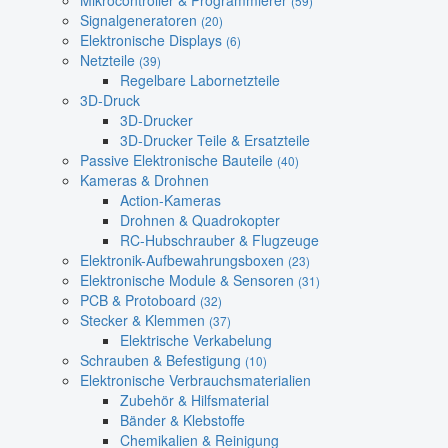
Mikrocontroller & Programmierer
(59)
Signalgeneratoren
(20)
Elektronische Displays
(6)
Netzteile
(39)
Regelbare Labornetzteile
3D-Druck
3D-Drucker
3D-Drucker Teile & Ersatzteile
Passive Elektronische Bauteile
(40)
Kameras & Drohnen
Action-Kameras
Drohnen & Quadrokopter
RC-Hubschrauber & Flugzeuge
Elektronik-Aufbewahrungsboxen
(23)
Elektronische Module & Sensoren
(31)
PCB & Protoboard
(32)
Stecker & Klemmen
(37)
Elektrische Verkabelung
Schrauben & Befestigung
(10)
Elektronische Verbrauchsmaterialien
Zubehör & Hilfsmaterial
Bänder & Klebstoffe
Chemikalien & Reinigung