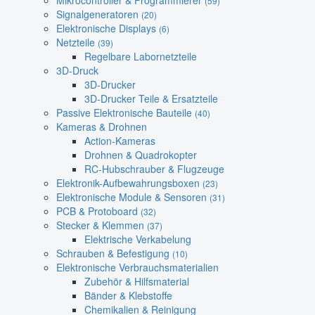
Mikrocontroller & Programmierer
(59)
Signalgeneratoren
(20)
Elektronische Displays
(6)
Netzteile
(39)
Regelbare Labornetzteile
3D-Druck
3D-Drucker
3D-Drucker Teile & Ersatzteile
Passive Elektronische Bauteile
(40)
Kameras & Drohnen
Action-Kameras
Drohnen & Quadrokopter
RC-Hubschrauber & Flugzeuge
Elektronik-Aufbewahrungsboxen
(23)
Elektronische Module & Sensoren
(31)
PCB & Protoboard
(32)
Stecker & Klemmen
(37)
Elektrische Verkabelung
Schrauben & Befestigung
(10)
Elektronische Verbrauchsmaterialien
Zubehör & Hilfsmaterial
Bänder & Klebstoffe
Chemikalien & Reinigung