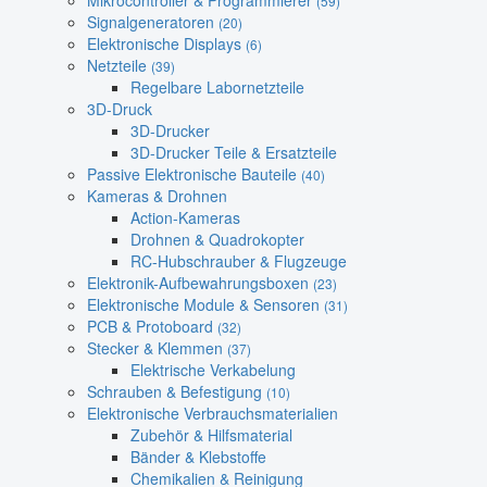
Mikrocontroller & Programmierer
(59)
Signalgeneratoren
(20)
Elektronische Displays
(6)
Netzteile
(39)
Regelbare Labornetzteile
3D-Druck
3D-Drucker
3D-Drucker Teile & Ersatzteile
Passive Elektronische Bauteile
(40)
Kameras & Drohnen
Action-Kameras
Drohnen & Quadrokopter
RC-Hubschrauber & Flugzeuge
Elektronik-Aufbewahrungsboxen
(23)
Elektronische Module & Sensoren
(31)
PCB & Protoboard
(32)
Stecker & Klemmen
(37)
Elektrische Verkabelung
Schrauben & Befestigung
(10)
Elektronische Verbrauchsmaterialien
Zubehör & Hilfsmaterial
Bänder & Klebstoffe
Chemikalien & Reinigung