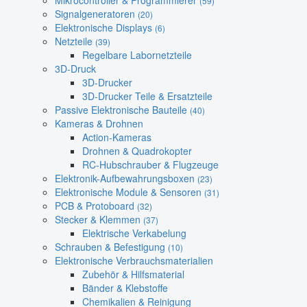
Mikrocontroller & Programmierer
(59)
Signalgeneratoren
(20)
Elektronische Displays
(6)
Netzteile
(39)
Regelbare Labornetzteile
3D-Druck
3D-Drucker
3D-Drucker Teile & Ersatzteile
Passive Elektronische Bauteile
(40)
Kameras & Drohnen
Action-Kameras
Drohnen & Quadrokopter
RC-Hubschrauber & Flugzeuge
Elektronik-Aufbewahrungsboxen
(23)
Elektronische Module & Sensoren
(31)
PCB & Protoboard
(32)
Stecker & Klemmen
(37)
Elektrische Verkabelung
Schrauben & Befestigung
(10)
Elektronische Verbrauchsmaterialien
Zubehör & Hilfsmaterial
Bänder & Klebstoffe
Chemikalien & Reinigung