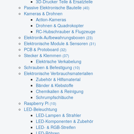
3D-Drucker Teile & Ersatzteile
Passive Elektronische Bauteile
(40)
Kameras & Drohnen
Action-Kameras
Drohnen & Quadrokopter
RC-Hubschrauber & Flugzeuge
Elektronik-Aufbewahrungsboxen
(23)
Elektronische Module & Sensoren
(31)
PCB & Protoboard
(32)
Stecker & Klemmen
(37)
Elektrische Verkabelung
Schrauben & Befestigung
(10)
Elektronische Verbrauchsmaterialien
Zubehör & Hilfsmaterial
Bänder & Klebstoffe
Chemikalien & Reinigung
Schrumpfschläuche
Raspberry Pi
(10)
LED-Beleuchtung
LED-Lampen & Strahler
LED-Komponenten & Zubehör
LED- & RGB-Streifen
LED-Röhren