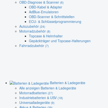
OBD-Diagnose & Scanner
(6)
OBD-Kabel & Adapter
AdBlue-Emulatoren
OBD-Scanner & Schnittstellen
ECU- & Schlüsselprogrammierung
Autozubehör
(24)
Motorradzubehör
(8)
Topcase & Helmhalter
Gepäckträger und Topcase-Halterungen
Fahrradzubehör
(7)
Batterien & Ladegeräte
Alle anzeigen Batterien & Ladegeräte
Motorradbatterien
(27)
Industriebatterien & USV
(18)
Universalladegeräte
(9)
Akkus & Batterien
(39)