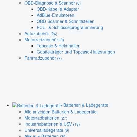
OBD-Diagnose & Scanner
(6)
OBD-Kabel & Adapter
AdBlue-Emulatoren
OBD-Scanner & Schnittstellen
ECU- & Schlüsselprogrammierung
Autozubehör
(24)
Motorradzubehör
(8)
Topcase & Helmhalter
Gepäckträger und Topcase-Halterungen
Fahrradzubehör
(7)
Batterien & Ladegeräte
Alle anzeigen Batterien & Ladegeräte
Motorradbatterien
(27)
Industriebatterien & USV
(18)
Universalladegeräte
(9)
Akkus & Batterien
(39)