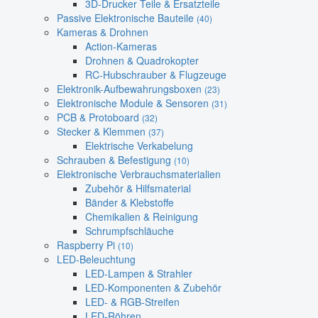
3D-Drucker Teile & Ersatzteile
Passive Elektronische Bauteile
(40)
Kameras & Drohnen
Action-Kameras
Drohnen & Quadrokopter
RC-Hubschrauber & Flugzeuge
Elektronik-Aufbewahrungsboxen
(23)
Elektronische Module & Sensoren
(31)
PCB & Protoboard
(32)
Stecker & Klemmen
(37)
Elektrische Verkabelung
Schrauben & Befestigung
(10)
Elektronische Verbrauchsmaterialien
Zubehör & Hilfsmaterial
Bänder & Klebstoffe
Chemikalien & Reinigung
Schrumpfschläuche
Raspberry Pi
(10)
LED-Beleuchtung
LED-Lampen & Strahler
LED-Komponenten & Zubehör
LED- & RGB-Streifen
LED-Röhren