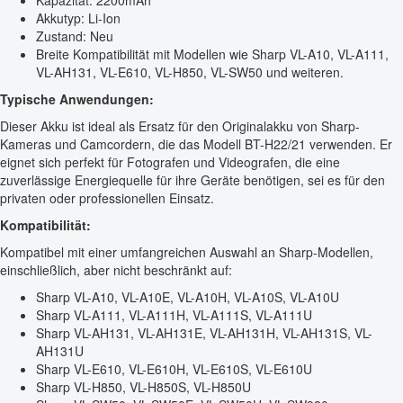
Kapazität: 2200mAh
Akkutyp: Li-Ion
Zustand: Neu
Breite Kompatibilität mit Modellen wie Sharp VL-A10, VL-A111,
VL-AH131, VL-E610, VL-H850, VL-SW50 und weiteren.
Typische Anwendungen:
Dieser Akku ist ideal als Ersatz für den Originalakku von Sharp-
Kameras und Camcordern, die das Modell BT-H22/21 verwenden. Er
eignet sich perfekt für Fotografen und Videografen, die eine
zuverlässige Energiequelle für ihre Geräte benötigen, sei es für den
privaten oder professionellen Einsatz.
Kompatibilität:
Kompatibel mit einer umfangreichen Auswahl an Sharp-Modellen,
einschließlich, aber nicht beschränkt auf:
Sharp VL-A10, VL-A10E, VL-A10H, VL-A10S, VL-A10U
Sharp VL-A111, VL-A111H, VL-A111S, VL-A111U
Sharp VL-AH131, VL-AH131E, VL-AH131H, VL-AH131S, VL-
AH131U
Sharp VL-E610, VL-E610H, VL-E610S, VL-E610U
Sharp VL-H850, VL-H850S, VL-H850U