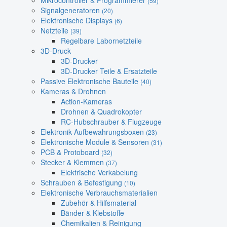
Mikrocontroller & Programmierer
(59)
Signalgeneratoren
(20)
Elektronische Displays
(6)
Netzteile
(39)
Regelbare Labornetzteile
3D-Druck
3D-Drucker
3D-Drucker Teile & Ersatzteile
Passive Elektronische Bauteile
(40)
Kameras & Drohnen
Action-Kameras
Drohnen & Quadrokopter
RC-Hubschrauber & Flugzeuge
Elektronik-Aufbewahrungsboxen
(23)
Elektronische Module & Sensoren
(31)
PCB & Protoboard
(32)
Stecker & Klemmen
(37)
Elektrische Verkabelung
Schrauben & Befestigung
(10)
Elektronische Verbrauchsmaterialien
Zubehör & Hilfsmaterial
Bänder & Klebstoffe
Chemikalien & Reinigung