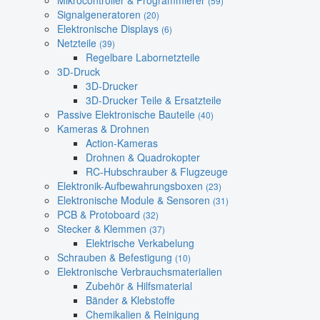
Mikrocontroller & Programmierer
(59)
Signalgeneratoren
(20)
Elektronische Displays
(6)
Netzteile
(39)
Regelbare Labornetzteile
3D-Druck
3D-Drucker
3D-Drucker Teile & Ersatzteile
Passive Elektronische Bauteile
(40)
Kameras & Drohnen
Action-Kameras
Drohnen & Quadrokopter
RC-Hubschrauber & Flugzeuge
Elektronik-Aufbewahrungsboxen
(23)
Elektronische Module & Sensoren
(31)
PCB & Protoboard
(32)
Stecker & Klemmen
(37)
Elektrische Verkabelung
Schrauben & Befestigung
(10)
Elektronische Verbrauchsmaterialien
Zubehör & Hilfsmaterial
Bänder & Klebstoffe
Chemikalien & Reinigung