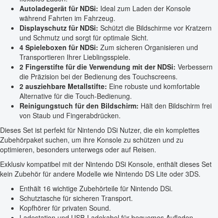
Autoladegerät für NDSi:
Ideal zum Laden der Konsole
während Fahrten im Fahrzeug.
Displayschutz für NDSi:
Schützt die Bildschirme vor Kratzern
und Schmutz und sorgt für optimale Sicht.
4 Spieleboxen für NDSi:
Zum sicheren Organisieren und
Transportieren Ihrer Lieblingsspiele.
2 Fingerstifte für die Verwendung mit der NDSi:
Verbessern
die Präzision bei der Bedienung des Touchscreens.
2 ausziehbare Metallstifte:
Eine robuste und komfortable
Alternative für die Touch-Bedienung.
Reinigungstuch für den Bildschirm:
Hält den Bildschirm frei
von Staub und Fingerabdrücken.
Dieses Set ist perfekt für Nintendo DSi Nutzer, die ein komplettes
Zubehörpaket suchen, um ihre Konsole zu schützen und zu
optimieren, besonders unterwegs oder auf Reisen.
Exklusiv kompatibel mit der Nintendo DSi Konsole, enthält dieses Set
kein Zubehör für andere Modelle wie Nintendo DS Lite oder 3DS.
Enthält 16 wichtige Zubehörteile für Nintendo DSi.
Schutztasche für sicheren Transport.
Kopfhörer für privaten Sound.
Ladestation und USB-Ladekabel für bequemes Aufladen.