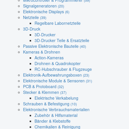
Mikrocontroller & Programmierer
(59)
Signalgeneratoren
(20)
Elektronische Displays
(6)
Netzteile
(39)
Regelbare Labornetzteile
3D-Druck
3D-Drucker
3D-Drucker Teile & Ersatzteile
Passive Elektronische Bauteile
(40)
Kameras & Drohnen
Action-Kameras
Drohnen & Quadrokopter
RC-Hubschrauber & Flugzeuge
Elektronik-Aufbewahrungsboxen
(23)
Elektronische Module & Sensoren
(31)
PCB & Protoboard
(32)
Stecker & Klemmen
(37)
Elektrische Verkabelung
Schrauben & Befestigung
(10)
Elektronische Verbrauchsmaterialien
Zubehör & Hilfsmaterial
Bänder & Klebstoffe
Chemikalien & Reinigung