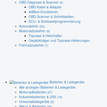
OBD-Diagnose & Scanner
(6)
OBD-Kabel & Adapter
AdBlue-Emulatoren
OBD-Scanner & Schnittstellen
ECU- & Schlüsselprogrammierung
Autozubehör
(24)
Motorradzubehör
(8)
Topcase & Helmhalter
Gepäckträger und Topcase-Halterungen
Fahrradzubehör
(7)
Batterien & Ladegeräte
Alle anzeigen Batterien & Ladegeräte
Motorradbatterien
(27)
Industriebatterien & USV
(18)
Universalladegeräte
(9)
Akkus & Batterien
(39)