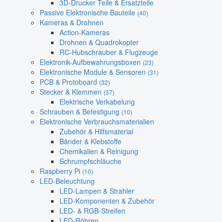
3D-Drucker Teile & Ersatzteile
Passive Elektronische Bauteile
(40)
Kameras & Drohnen
Action-Kameras
Drohnen & Quadrokopter
RC-Hubschrauber & Flugzeuge
Elektronik-Aufbewahrungsboxen
(23)
Elektronische Module & Sensoren
(31)
PCB & Protoboard
(32)
Stecker & Klemmen
(37)
Elektrische Verkabelung
Schrauben & Befestigung
(10)
Elektronische Verbrauchsmaterialien
Zubehör & Hilfsmaterial
Bänder & Klebstoffe
Chemikalien & Reinigung
Schrumpfschläuche
Raspberry Pi
(10)
LED-Beleuchtung
LED-Lampen & Strahler
LED-Komponenten & Zubehör
LED- & RGB-Streifen
LED-Röhren