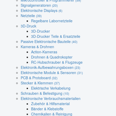
Mikrocontroller & Programmierer
(59)
Signalgeneratoren
(20)
Elektronische Displays
(6)
Netzteile
(39)
Regelbare Labornetzteile
3D-Druck
3D-Drucker
3D-Drucker Teile & Ersatzteile
Passive Elektronische Bauteile
(40)
Kameras & Drohnen
Action-Kameras
Drohnen & Quadrokopter
RC-Hubschrauber & Flugzeuge
Elektronik-Aufbewahrungsboxen
(23)
Elektronische Module & Sensoren
(31)
PCB & Protoboard
(32)
Stecker & Klemmen
(37)
Elektrische Verkabelung
Schrauben & Befestigung
(10)
Elektronische Verbrauchsmaterialien
Zubehör & Hilfsmaterial
Bänder & Klebstoffe
Chemikalien & Reinigung