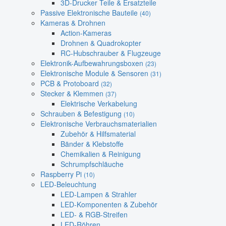
3D-Drucker Teile & Ersatzteile
Passive Elektronische Bauteile
(40)
Kameras & Drohnen
Action-Kameras
Drohnen & Quadrokopter
RC-Hubschrauber & Flugzeuge
Elektronik-Aufbewahrungsboxen
(23)
Elektronische Module & Sensoren
(31)
PCB & Protoboard
(32)
Stecker & Klemmen
(37)
Elektrische Verkabelung
Schrauben & Befestigung
(10)
Elektronische Verbrauchsmaterialien
Zubehör & Hilfsmaterial
Bänder & Klebstoffe
Chemikalien & Reinigung
Schrumpfschläuche
Raspberry Pi
(10)
LED-Beleuchtung
LED-Lampen & Strahler
LED-Komponenten & Zubehör
LED- & RGB-Streifen
LED-Röhren