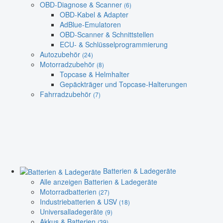
OBD-Diagnose & Scanner
(6)
OBD-Kabel & Adapter
AdBlue-Emulatoren
OBD-Scanner & Schnittstellen
ECU- & Schlüsselprogrammierung
Autozubehör
(24)
Motorradzubehör
(8)
Topcase & Helmhalter
Gepäckträger und Topcase-Halterungen
Fahrradzubehör
(7)
Batterien & Ladegeräte
Alle anzeigen Batterien & Ladegeräte
Motorradbatterien
(27)
Industriebatterien & USV
(18)
Universalladegeräte
(9)
Akkus & Batterien
(39)