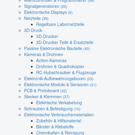
Mikrocontroller & Programmierer
(59)
Signalgeneratoren
(20)
Elektronische Displays
(6)
Netzteile
(39)
Regelbare Labornetzteile
3D-Druck
3D-Drucker
3D-Drucker Teile & Ersatzteile
Passive Elektronische Bauteile
(40)
Kameras & Drohnen
Action-Kameras
Drohnen & Quadrokopter
RC-Hubschrauber & Flugzeuge
Elektronik-Aufbewahrungsboxen
(23)
Elektronische Module & Sensoren
(31)
PCB & Protoboard
(32)
Stecker & Klemmen
(37)
Elektrische Verkabelung
Schrauben & Befestigung
(10)
Elektronische Verbrauchsmaterialien
Zubehör & Hilfsmaterial
Bänder & Klebstoffe
Chemikalien & Reinigung