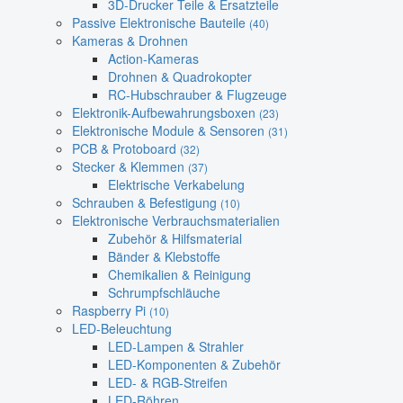
3D-Drucker Teile & Ersatzteile
Passive Elektronische Bauteile
(40)
Kameras & Drohnen
Action-Kameras
Drohnen & Quadrokopter
RC-Hubschrauber & Flugzeuge
Elektronik-Aufbewahrungsboxen
(23)
Elektronische Module & Sensoren
(31)
PCB & Protoboard
(32)
Stecker & Klemmen
(37)
Elektrische Verkabelung
Schrauben & Befestigung
(10)
Elektronische Verbrauchsmaterialien
Zubehör & Hilfsmaterial
Bänder & Klebstoffe
Chemikalien & Reinigung
Schrumpfschläuche
Raspberry Pi
(10)
LED-Beleuchtung
LED-Lampen & Strahler
LED-Komponenten & Zubehör
LED- & RGB-Streifen
LED-Röhren