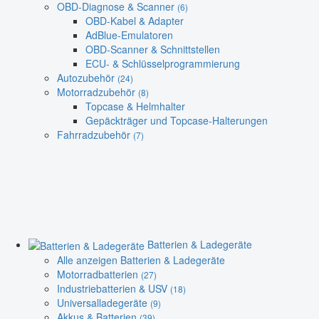
OBD-Diagnose & Scanner
(6)
OBD-Kabel & Adapter
AdBlue-Emulatoren
OBD-Scanner & Schnittstellen
ECU- & Schlüsselprogrammierung
Autozubehör
(24)
Motorradzubehör
(8)
Topcase & Helmhalter
Gepäckträger und Topcase-Halterungen
Fahrradzubehör
(7)
Batterien & Ladegeräte
Alle anzeigen Batterien & Ladegeräte
Motorradbatterien
(27)
Industriebatterien & USV
(18)
Universalladegeräte
(9)
Akkus & Batterien
(39)