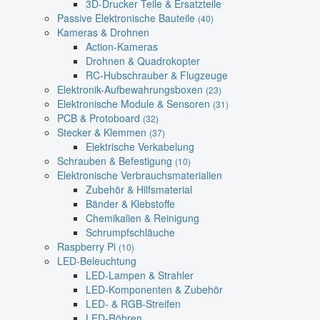
3D-Drucker Teile & Ersatzteile
Passive Elektronische Bauteile
(40)
Kameras & Drohnen
Action-Kameras
Drohnen & Quadrokopter
RC-Hubschrauber & Flugzeuge
Elektronik-Aufbewahrungsboxen
(23)
Elektronische Module & Sensoren
(31)
PCB & Protoboard
(32)
Stecker & Klemmen
(37)
Elektrische Verkabelung
Schrauben & Befestigung
(10)
Elektronische Verbrauchsmaterialien
Zubehör & Hilfsmaterial
Bänder & Klebstoffe
Chemikalien & Reinigung
Schrumpfschläuche
Raspberry Pi
(10)
LED-Beleuchtung
LED-Lampen & Strahler
LED-Komponenten & Zubehör
LED- & RGB-Streifen
LED-Röhren