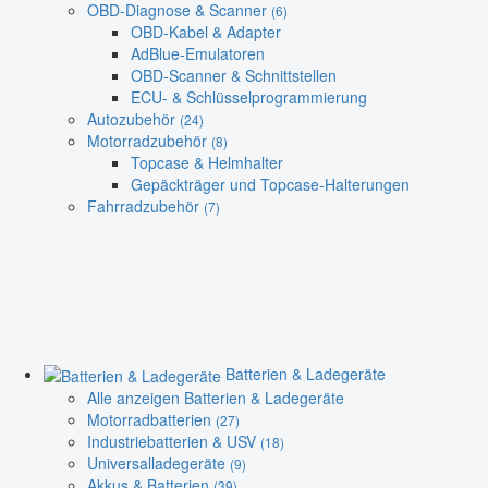
OBD-Diagnose & Scanner
(6)
OBD-Kabel & Adapter
AdBlue-Emulatoren
OBD-Scanner & Schnittstellen
ECU- & Schlüsselprogrammierung
Autozubehör
(24)
Motorradzubehör
(8)
Topcase & Helmhalter
Gepäckträger und Topcase-Halterungen
Fahrradzubehör
(7)
Batterien & Ladegeräte
Alle anzeigen Batterien & Ladegeräte
Motorradbatterien
(27)
Industriebatterien & USV
(18)
Universalladegeräte
(9)
Akkus & Batterien
(39)