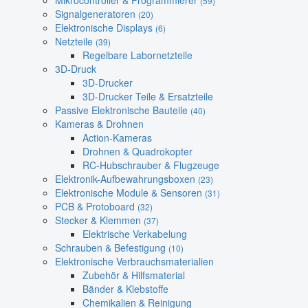
Mikrocontroller & Programmierer
(59)
Signalgeneratoren
(20)
Elektronische Displays
(6)
Netzteile
(39)
Regelbare Labornetzteile
3D-Druck
3D-Drucker
3D-Drucker Teile & Ersatzteile
Passive Elektronische Bauteile
(40)
Kameras & Drohnen
Action-Kameras
Drohnen & Quadrokopter
RC-Hubschrauber & Flugzeuge
Elektronik-Aufbewahrungsboxen
(23)
Elektronische Module & Sensoren
(31)
PCB & Protoboard
(32)
Stecker & Klemmen
(37)
Elektrische Verkabelung
Schrauben & Befestigung
(10)
Elektronische Verbrauchsmaterialien
Zubehör & Hilfsmaterial
Bänder & Klebstoffe
Chemikalien & Reinigung