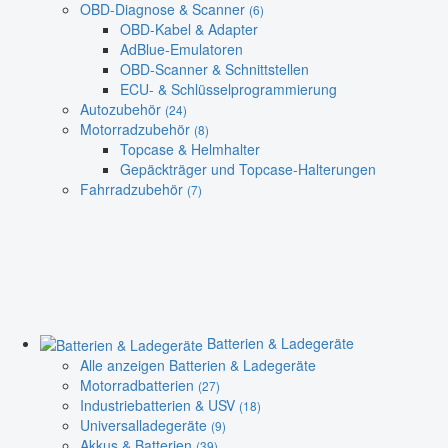
OBD-Diagnose & Scanner
(6)
OBD-Kabel & Adapter
AdBlue-Emulatoren
OBD-Scanner & Schnittstellen
ECU- & Schlüsselprogrammierung
Autozubehör
(24)
Motorradzubehör
(8)
Topcase & Helmhalter
Gepäckträger und Topcase-Halterungen
Fahrradzubehör
(7)
Batterien & Ladegeräte
Alle anzeigen Batterien & Ladegeräte
Motorradbatterien
(27)
Industriebatterien & USV
(18)
Universalladegeräte
(9)
Akkus & Batterien
(39)