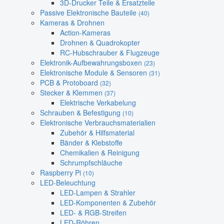
3D-Drucker Teile & Ersatzteile
Passive Elektronische Bauteile
(40)
Kameras & Drohnen
Action-Kameras
Drohnen & Quadrokopter
RC-Hubschrauber & Flugzeuge
Elektronik-Aufbewahrungsboxen
(23)
Elektronische Module & Sensoren
(31)
PCB & Protoboard
(32)
Stecker & Klemmen
(37)
Elektrische Verkabelung
Schrauben & Befestigung
(10)
Elektronische Verbrauchsmaterialien
Zubehör & Hilfsmaterial
Bänder & Klebstoffe
Chemikalien & Reinigung
Schrumpfschläuche
Raspberry Pi
(10)
LED-Beleuchtung
LED-Lampen & Strahler
LED-Komponenten & Zubehör
LED- & RGB-Streifen
LED-Röhren