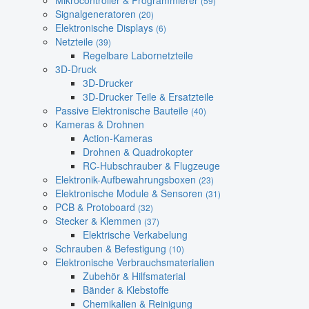
Mikrocontroller & Programmierer
(59)
Signalgeneratoren
(20)
Elektronische Displays
(6)
Netzteile
(39)
Regelbare Labornetzteile
3D-Druck
3D-Drucker
3D-Drucker Teile & Ersatzteile
Passive Elektronische Bauteile
(40)
Kameras & Drohnen
Action-Kameras
Drohnen & Quadrokopter
RC-Hubschrauber & Flugzeuge
Elektronik-Aufbewahrungsboxen
(23)
Elektronische Module & Sensoren
(31)
PCB & Protoboard
(32)
Stecker & Klemmen
(37)
Elektrische Verkabelung
Schrauben & Befestigung
(10)
Elektronische Verbrauchsmaterialien
Zubehör & Hilfsmaterial
Bänder & Klebstoffe
Chemikalien & Reinigung