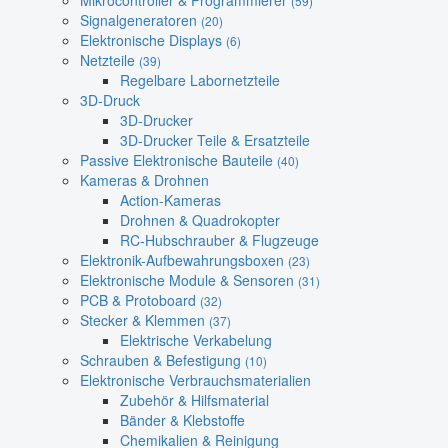
Mikrocontroller & Programmierer
(59)
Signalgeneratoren
(20)
Elektronische Displays
(6)
Netzteile
(39)
Regelbare Labornetzteile
3D-Druck
3D-Drucker
3D-Drucker Teile & Ersatzteile
Passive Elektronische Bauteile
(40)
Kameras & Drohnen
Action-Kameras
Drohnen & Quadrokopter
RC-Hubschrauber & Flugzeuge
Elektronik-Aufbewahrungsboxen
(23)
Elektronische Module & Sensoren
(31)
PCB & Protoboard
(32)
Stecker & Klemmen
(37)
Elektrische Verkabelung
Schrauben & Befestigung
(10)
Elektronische Verbrauchsmaterialien
Zubehör & Hilfsmaterial
Bänder & Klebstoffe
Chemikalien & Reinigung