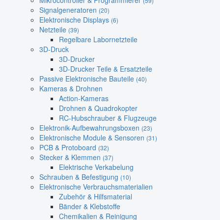
Mikrocontroller & Programmierer
(59)
Signalgeneratoren
(20)
Elektronische Displays
(6)
Netzteile
(39)
Regelbare Labornetzteile
3D-Druck
3D-Drucker
3D-Drucker Teile & Ersatzteile
Passive Elektronische Bauteile
(40)
Kameras & Drohnen
Action-Kameras
Drohnen & Quadrokopter
RC-Hubschrauber & Flugzeuge
Elektronik-Aufbewahrungsboxen
(23)
Elektronische Module & Sensoren
(31)
PCB & Protoboard
(32)
Stecker & Klemmen
(37)
Elektrische Verkabelung
Schrauben & Befestigung
(10)
Elektronische Verbrauchsmaterialien
Zubehör & Hilfsmaterial
Bänder & Klebstoffe
Chemikalien & Reinigung