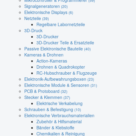
Mikrocontroller & Programmierer
(59)
Signalgeneratoren
(20)
Elektronische Displays
(6)
Netzteile
(39)
Regelbare Labornetzteile
3D-Druck
3D-Drucker
3D-Drucker Teile & Ersatzteile
Passive Elektronische Bauteile
(40)
Kameras & Drohnen
Action-Kameras
Drohnen & Quadrokopter
RC-Hubschrauber & Flugzeuge
Elektronik-Aufbewahrungsboxen
(23)
Elektronische Module & Sensoren
(31)
PCB & Protoboard
(32)
Stecker & Klemmen
(37)
Elektrische Verkabelung
Schrauben & Befestigung
(10)
Elektronische Verbrauchsmaterialien
Zubehör & Hilfsmaterial
Bänder & Klebstoffe
Chemikalien & Reinigung