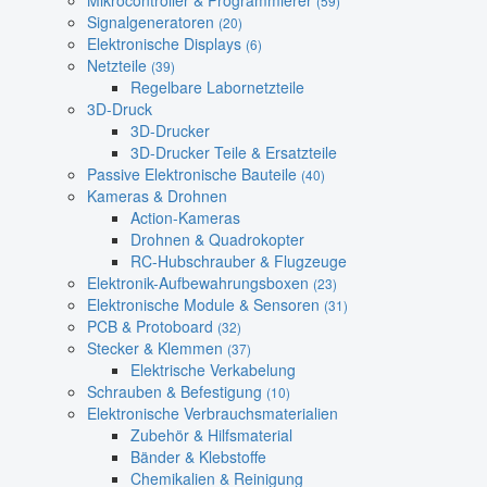
Mikrocontroller & Programmierer
(59)
Signalgeneratoren
(20)
Elektronische Displays
(6)
Netzteile
(39)
Regelbare Labornetzteile
3D-Druck
3D-Drucker
3D-Drucker Teile & Ersatzteile
Passive Elektronische Bauteile
(40)
Kameras & Drohnen
Action-Kameras
Drohnen & Quadrokopter
RC-Hubschrauber & Flugzeuge
Elektronik-Aufbewahrungsboxen
(23)
Elektronische Module & Sensoren
(31)
PCB & Protoboard
(32)
Stecker & Klemmen
(37)
Elektrische Verkabelung
Schrauben & Befestigung
(10)
Elektronische Verbrauchsmaterialien
Zubehör & Hilfsmaterial
Bänder & Klebstoffe
Chemikalien & Reinigung