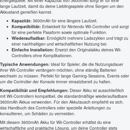
Energiequelle. Mit einer Kapazität von 3600mAh sorgt er für eine
lange Laufzeit, damit du deine Lieblingsspiele ohne Sorgen um den
Akkustand genießen kannst.
Kapazität:
3600mAh für eine längere Laufzeit.
Kompatibilität:
Entwickelt für Nintendo Wii-Controller und sorgt
für eine perfekte Passform sowie optimale Funktion.
Wiederaufladbar:
Ermöglicht mehrere Ladezyklen und trägt zu
einer nachhaltigen und wirtschaftlichen Nutzung bei.
Einfache Installation:
Ersetzt den Originalakku deines Wii-
Controllers ohne Komplikationen.
Typische Anwendungen:
Ideal für Spieler, die die Nutzungsdauer
ihrer Wii-Controller verlängern möchten, ohne ständig Batterien
wechseln zu müssen. Perfekt für lange Gaming-Sessions, Events oder
um die Controller der Konsole immer einsatzbereit zu halten.
Kompatibilität und Empfehlungen:
Dieser Akku ist ausschließlich
mit Wii-Controllern kompatibel, die standardmäßige wiederaufladbare
3600mAh Akkus verwenden. Für den Akkutausch empfiehlt es sich,
das Handbuch des Controllers oder spezielle Anleitungen zu
konsultieren, um Schäden zu vermeiden.
Mit diesem 3600mAh Akku für Wii-Controller erhältst du eine
wirtschaftliche und praktische Lösung, um deine Controller stets