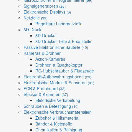
Mikrocontroller & Programmierer
(59)
Signalgeneratoren
(20)
Elektronische Displays
(6)
Netzteile
(39)
Regelbare Labornetzteile
3D-Druck
3D-Drucker
3D-Drucker Teile & Ersatzteile
Passive Elektronische Bauteile
(40)
Kameras & Drohnen
Action-Kameras
Drohnen & Quadrokopter
RC-Hubschrauber & Flugzeuge
Elektronik-Aufbewahrungsboxen
(23)
Elektronische Module & Sensoren
(31)
PCB & Protoboard
(32)
Stecker & Klemmen
(37)
Elektrische Verkabelung
Schrauben & Befestigung
(10)
Elektronische Verbrauchsmaterialien
Zubehör & Hilfsmaterial
Bänder & Klebstoffe
Chemikalien & Reinigung