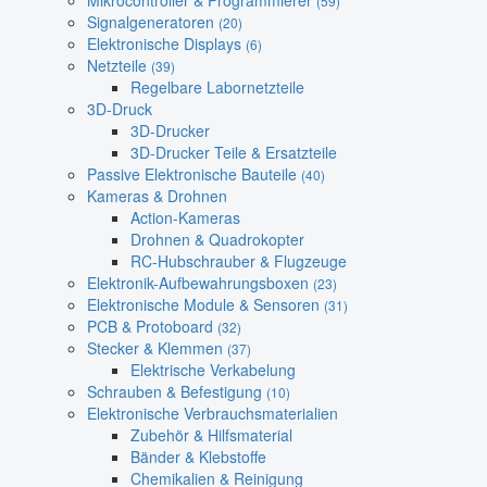
Mikrocontroller & Programmierer
(59)
Signalgeneratoren
(20)
Elektronische Displays
(6)
Netzteile
(39)
Regelbare Labornetzteile
3D-Druck
3D-Drucker
3D-Drucker Teile & Ersatzteile
Passive Elektronische Bauteile
(40)
Kameras & Drohnen
Action-Kameras
Drohnen & Quadrokopter
RC-Hubschrauber & Flugzeuge
Elektronik-Aufbewahrungsboxen
(23)
Elektronische Module & Sensoren
(31)
PCB & Protoboard
(32)
Stecker & Klemmen
(37)
Elektrische Verkabelung
Schrauben & Befestigung
(10)
Elektronische Verbrauchsmaterialien
Zubehör & Hilfsmaterial
Bänder & Klebstoffe
Chemikalien & Reinigung