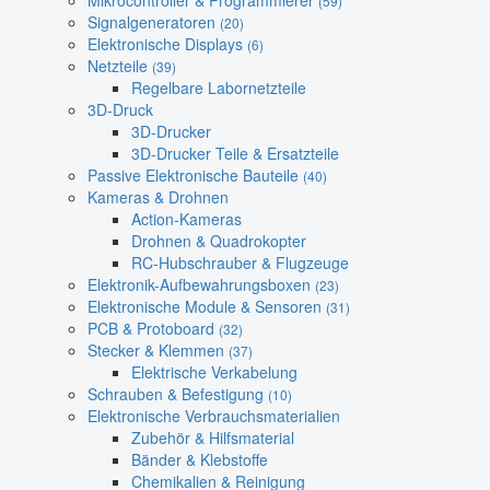
Mikrocontroller & Programmierer
(59)
Signalgeneratoren
(20)
Elektronische Displays
(6)
Netzteile
(39)
Regelbare Labornetzteile
3D-Druck
3D-Drucker
3D-Drucker Teile & Ersatzteile
Passive Elektronische Bauteile
(40)
Kameras & Drohnen
Action-Kameras
Drohnen & Quadrokopter
RC-Hubschrauber & Flugzeuge
Elektronik-Aufbewahrungsboxen
(23)
Elektronische Module & Sensoren
(31)
PCB & Protoboard
(32)
Stecker & Klemmen
(37)
Elektrische Verkabelung
Schrauben & Befestigung
(10)
Elektronische Verbrauchsmaterialien
Zubehör & Hilfsmaterial
Bänder & Klebstoffe
Chemikalien & Reinigung