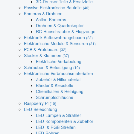
3D-Drucker Teile & Ersatzteile
Passive Elektronische Bauteile
(40)
Kameras & Drohnen
Action-Kameras
Drohnen & Quadrokopter
RC-Hubschrauber & Flugzeuge
Elektronik-Aufbewahrungsboxen
(23)
Elektronische Module & Sensoren
(31)
PCB & Protoboard
(32)
Stecker & Klemmen
(37)
Elektrische Verkabelung
Schrauben & Befestigung
(10)
Elektronische Verbrauchsmaterialien
Zubehör & Hilfsmaterial
Bänder & Klebstoffe
Chemikalien & Reinigung
Schrumpfschläuche
Raspberry Pi
(10)
LED-Beleuchtung
LED-Lampen & Strahler
LED-Komponenten & Zubehör
LED- & RGB-Streifen
LED-Röhren