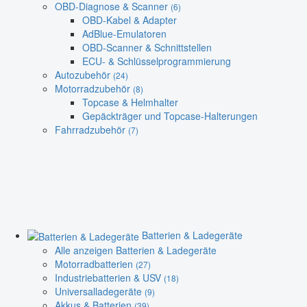
OBD-Diagnose & Scanner
(6)
OBD-Kabel & Adapter
AdBlue-Emulatoren
OBD-Scanner & Schnittstellen
ECU- & Schlüsselprogrammierung
Autozubehör
(24)
Motorradzubehör
(8)
Topcase & Helmhalter
Gepäckträger und Topcase-Halterungen
Fahrradzubehör
(7)
Batterien & Ladegeräte
Alle anzeigen Batterien & Ladegeräte
Motorradbatterien
(27)
Industriebatterien & USV
(18)
Universalladegeräte
(9)
Akkus & Batterien
(39)