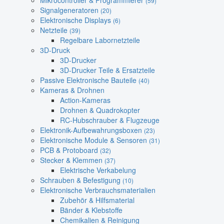
Mikrocontroller & Programmierer
(59)
Signalgeneratoren
(20)
Elektronische Displays
(6)
Netzteile
(39)
Regelbare Labornetzteile
3D-Druck
3D-Drucker
3D-Drucker Teile & Ersatzteile
Passive Elektronische Bauteile
(40)
Kameras & Drohnen
Action-Kameras
Drohnen & Quadrokopter
RC-Hubschrauber & Flugzeuge
Elektronik-Aufbewahrungsboxen
(23)
Elektronische Module & Sensoren
(31)
PCB & Protoboard
(32)
Stecker & Klemmen
(37)
Elektrische Verkabelung
Schrauben & Befestigung
(10)
Elektronische Verbrauchsmaterialien
Zubehör & Hilfsmaterial
Bänder & Klebstoffe
Chemikalien & Reinigung