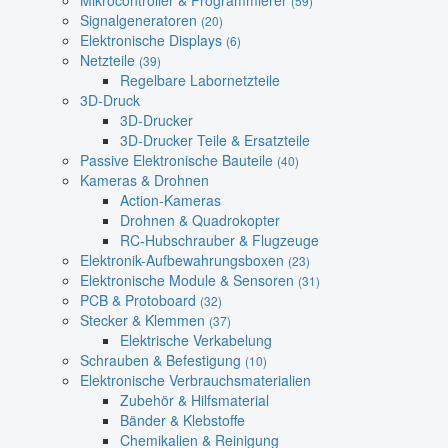
Mikrocontroller & Programmierer
(59)
Signalgeneratoren
(20)
Elektronische Displays
(6)
Netzteile
(39)
Regelbare Labornetzteile
3D-Druck
3D-Drucker
3D-Drucker Teile & Ersatzteile
Passive Elektronische Bauteile
(40)
Kameras & Drohnen
Action-Kameras
Drohnen & Quadrokopter
RC-Hubschrauber & Flugzeuge
Elektronik-Aufbewahrungsboxen
(23)
Elektronische Module & Sensoren
(31)
PCB & Protoboard
(32)
Stecker & Klemmen
(37)
Elektrische Verkabelung
Schrauben & Befestigung
(10)
Elektronische Verbrauchsmaterialien
Zubehör & Hilfsmaterial
Bänder & Klebstoffe
Chemikalien & Reinigung