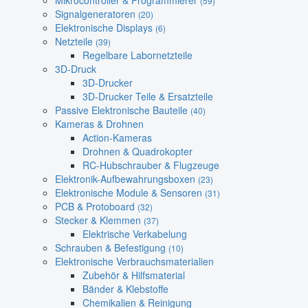
Mikrocontroller & Programmierer
(59)
Signalgeneratoren
(20)
Elektronische Displays
(6)
Netzteile
(39)
Regelbare Labornetzteile
3D-Druck
3D-Drucker
3D-Drucker Teile & Ersatzteile
Passive Elektronische Bauteile
(40)
Kameras & Drohnen
Action-Kameras
Drohnen & Quadrokopter
RC-Hubschrauber & Flugzeuge
Elektronik-Aufbewahrungsboxen
(23)
Elektronische Module & Sensoren
(31)
PCB & Protoboard
(32)
Stecker & Klemmen
(37)
Elektrische Verkabelung
Schrauben & Befestigung
(10)
Elektronische Verbrauchsmaterialien
Zubehör & Hilfsmaterial
Bänder & Klebstoffe
Chemikalien & Reinigung