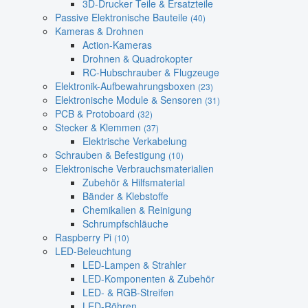
3D-Drucker Teile & Ersatzteile
Passive Elektronische Bauteile
(40)
Kameras & Drohnen
Action-Kameras
Drohnen & Quadrokopter
RC-Hubschrauber & Flugzeuge
Elektronik-Aufbewahrungsboxen
(23)
Elektronische Module & Sensoren
(31)
PCB & Protoboard
(32)
Stecker & Klemmen
(37)
Elektrische Verkabelung
Schrauben & Befestigung
(10)
Elektronische Verbrauchsmaterialien
Zubehör & Hilfsmaterial
Bänder & Klebstoffe
Chemikalien & Reinigung
Schrumpfschläuche
Raspberry Pi
(10)
LED-Beleuchtung
LED-Lampen & Strahler
LED-Komponenten & Zubehör
LED- & RGB-Streifen
LED-Röhren