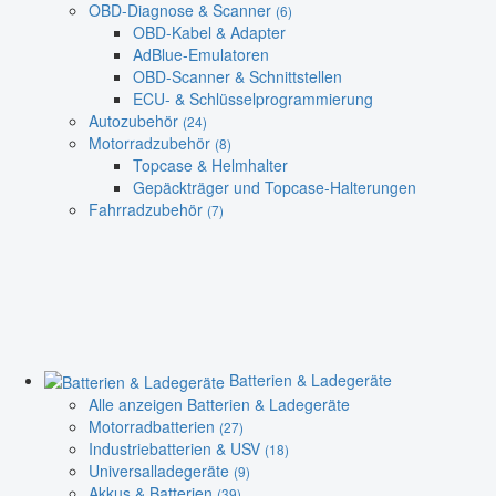
OBD-Diagnose & Scanner
(6)
OBD-Kabel & Adapter
AdBlue-Emulatoren
OBD-Scanner & Schnittstellen
ECU- & Schlüsselprogrammierung
Autozubehör
(24)
Motorradzubehör
(8)
Topcase & Helmhalter
Gepäckträger und Topcase-Halterungen
Fahrradzubehör
(7)
Batterien & Ladegeräte
Alle anzeigen Batterien & Ladegeräte
Motorradbatterien
(27)
Industriebatterien & USV
(18)
Universalladegeräte
(9)
Akkus & Batterien
(39)