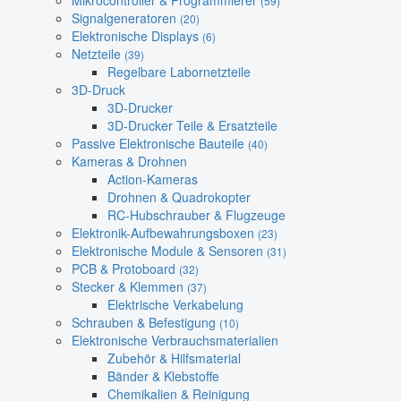
Mikrocontroller & Programmierer
(59)
Signalgeneratoren
(20)
Elektronische Displays
(6)
Netzteile
(39)
Regelbare Labornetzteile
3D-Druck
3D-Drucker
3D-Drucker Teile & Ersatzteile
Passive Elektronische Bauteile
(40)
Kameras & Drohnen
Action-Kameras
Drohnen & Quadrokopter
RC-Hubschrauber & Flugzeuge
Elektronik-Aufbewahrungsboxen
(23)
Elektronische Module & Sensoren
(31)
PCB & Protoboard
(32)
Stecker & Klemmen
(37)
Elektrische Verkabelung
Schrauben & Befestigung
(10)
Elektronische Verbrauchsmaterialien
Zubehör & Hilfsmaterial
Bänder & Klebstoffe
Chemikalien & Reinigung